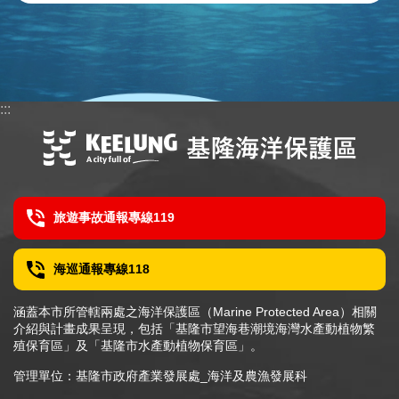
海
洋
保
護
專
:::
區
遊
憩
預
旅遊事故通報專線119
約
申
海巡通報專線118
請
專
涵蓋本市所管轄兩處之海洋保護區（Marine Protected Area）相關
區
介紹與計畫成果呈現，包括「基隆市望海巷潮境海灣水產動植物繁
殖保育區」及「基隆市水產動植物保育區」。
即
時
管理單位：基隆市政府產業發展處_海洋及農漁發展科
影