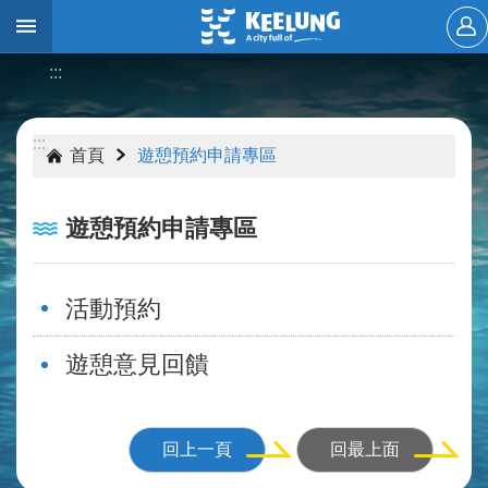
跳到主要內容區塊
:::
進
階
搜
:::
:::
尋
首頁
遊憩預約申請專區
遊憩預約申請專區
關
於
保
活動預約
護
區
遊憩意見回饋
訊
息
公
回上一頁
回最上面
告