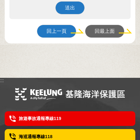
站
導
覽
檢
回上一頁
回最上面
核
員
登
入
檢
核
:::
員
登
出
資
旅遊事故通報專線119
訊
安
海巡通報專線118
全