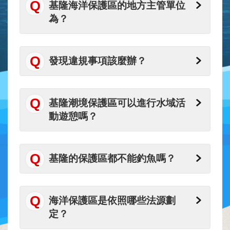
基隆海洋保護區的地方主管單位
海
為？
洋
保
護
發現違規事項該麼辦？
專
區
遊
基隆潮境保護區可以進行水域活
憩
動遊憩嗎？
預
約
申
請
基隆的保護區都不能釣魚嗎？
專
區
海洋保護區是依照哪些法源劃
即
定？
時
影