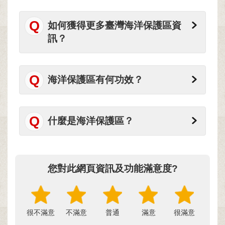
像
如何獲得更多臺灣海洋保護區資
會
訊？
員
專
區
海洋保護區有何功效？
潮
間
帶
什麼是海洋保護區？
潛
水
您對此網頁資訊及功能滿意度?
回
首
頁
很不滿意
不滿意
普通
滿意
很滿意
網