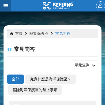
跳到主要內容區塊
:::
進
階
搜
:::
:::
尋
首頁
關於保護區
常見問答
常見問答
關
於
保
單元查詢
護
區
全部
究竟什麼是海洋保護區？
訊
息
基隆海洋保護區的禁止事項
公
告